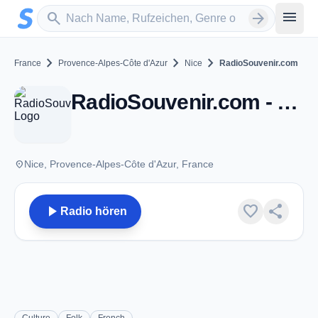
Zum Hauptinhalt springen
Sender suchen
menu
search
arrow_forward
chevron_right
chevron_right
chevron_right
France
Provence-Alpes-Côte d'Azur
Nice
RadioSouvenir.com
RadioSouvenir.com - Nice
place
Nice, Provence-Alpes-Côte d'Azur, France
play_arrow
favorite
share
Radio hören