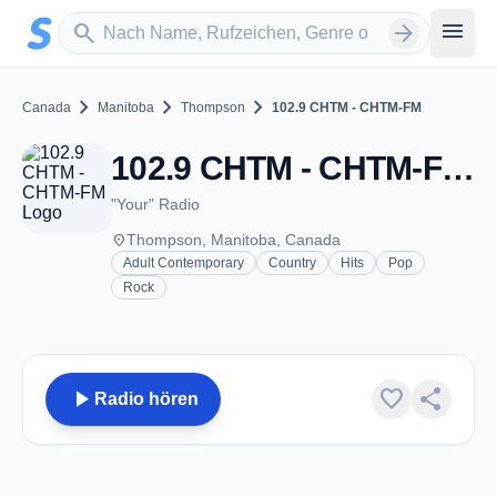
Zum Hauptinhalt springen
Sender suchen
menu
search
arrow_forward
chevron_right
chevron_right
chevron_right
Canada
Manitoba
Thompson
102.9 CHTM - CHTM-FM
102.9 CHTM - CHTM-FM - FM 102.9 - Thompson, MB
"Your" Radio
place
Thompson, Manitoba, Canada
Adult Contemporary
Country
Hits
Pop
Rock
play_arrow
favorite
share
Radio hören