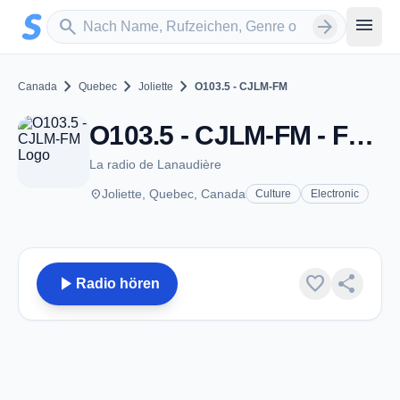
Zum Hauptinhalt springen
Sender suchen
menu
search
arrow_forward
chevron_right
chevron_right
chevron_right
Canada
Quebec
Joliette
O103.5 - CJLM-FM
O103.5 - CJLM-FM - FM 103.5 - Joliette, QC
La radio de Lanaudière
place
Joliette, Quebec, Canada
Culture
Electronic
play_arrow
favorite
share
Radio hören