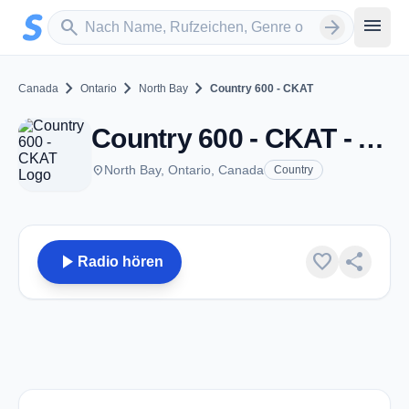
Zum Hauptinhalt springen
Sender suchen
menu
search
arrow_forward
chevron_right
chevron_right
chevron_right
Canada
Ontario
North Bay
Country 600 - CKAT
Country 600 - CKAT - AM 600 - North Bay, ON
place
North Bay, Ontario, Canada
Country
play_arrow
favorite
share
Radio hören