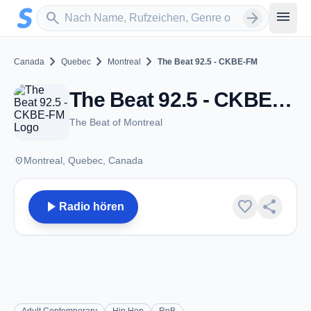
Zum Hauptinhalt springen
Sender suchen
menu
search
arrow_forward
chevron_right
chevron_right
chevron_right
Canada
Quebec
Montreal
The Beat 92.5 - CKBE-FM
The Beat 92.5 - CKBE-FM - FM 92.5 - Montreal, QC
The Beat of Montreal
place
Montreal, Quebec, Canada
play_arrow
favorite
share
Radio hören