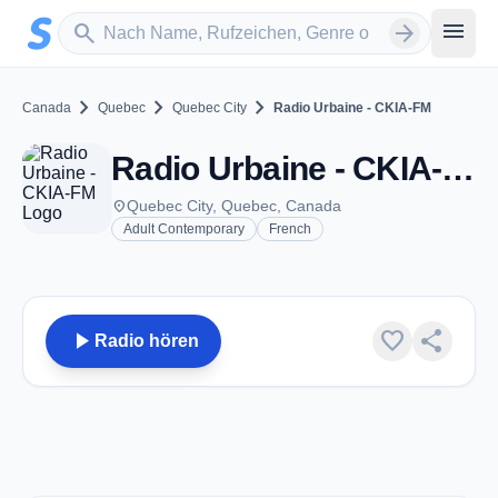
Zum Hauptinhalt springen
Sender suchen
menu
search
arrow_forward
chevron_right
chevron_right
chevron_right
Canada
Quebec
Quebec City
Radio Urbaine - CKIA-FM
Radio Urbaine - CKIA-FM - FM 88.3 - Quebec City, QC
place
Quebec City, Quebec, Canada
Adult Contemporary
French
play_arrow
favorite
share
Radio hören