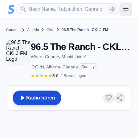
Zum Hauptinhalt springen
Sender suchen
menu
search
arrow_forward
chevron_right
chevron_right
chevron_right
Canada
Alberta
Olds
96.5 The Ranch - CKLJ-FM
96.5 The Ranch - CKLJ-FM - FM 96.5 - Olds, AB
Where Country Musid Lives!
place
Olds, Alberta, Canada
Country
star
star
star
star
star
5.0
· 1 Bewertungen
play_arrow
favorite
share
Radio hören