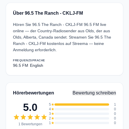
Über 96.5 The Ranch - CKLJ-FM
Hören Sie 96.5 The Ranch - CKLJ-FM 96.5 FM live
online — der Country-Radiosender aus Olds, der aus
Olds, Alberta, Canada sendet. Streamen Sie 96.5 The
Ranch - CKLJ-FM kostenlos auf Streema — keine
Anmeldung erforderlich.
FREQUENZ
SPRACHE
96.5 FM
English
Hörerbewertungen
Bewertung schreiben
5.0
5
star
1
4
star
0
3
star
0
star
star
star
star
star
2
star
0
1
star
0
1 Bewertungen