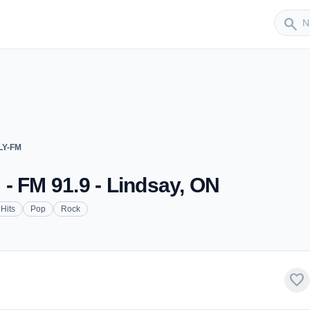
Sender
search
LY-FM
- FM 91.9 - Lindsay, ON
Hits
Pop
Rock
favorite