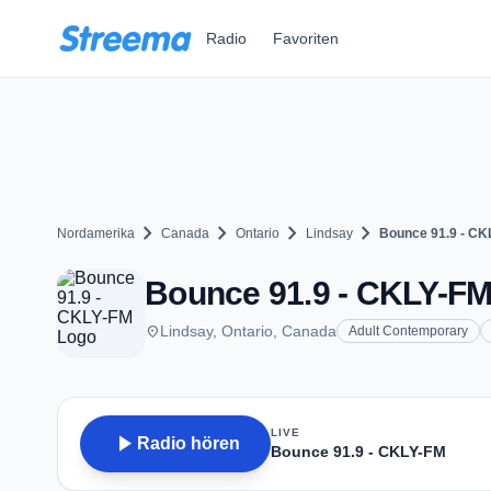
Zum Hauptinhalt springen
Radio
Favoriten
chevron_right
chevron_right
chevron_right
chevron_right
Nordamerika
Canada
Ontario
Lindsay
Bounce 91.9 - CK
Bounce 91.9 - CKLY-FM 
place
Lindsay, Ontario, Canada
Adult Contemporary
LIVE
play_arrow
Radio hören
Bounce 91.9 - CKLY-FM