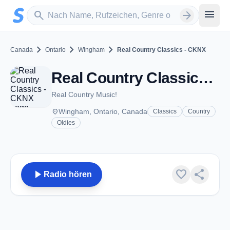
Zum Hauptinhalt springen
Sender suchen
menu
search
arrow_forward
chevron_right
chevron_right
chevron_right
Canada
Ontario
Wingham
Real Country Classics - CKNX
Real Country Classics - CKNX - AM 920 - Wingham, ON
Real Country Music!
place
Wingham, Ontario, Canada
Classics
Country
Oldies
play_arrow
favorite
share
Radio hören