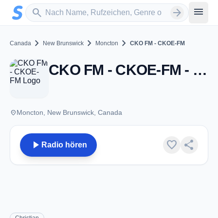
Zum Hauptinhalt springen
Sender suchen
menu
search
arrow_forward
chevron_right
chevron_right
chevron_right
Canada
New Brunswick
Moncton
CKO FM - CKOE-FM
CKO FM - CKOE-FM - FM 107.3 - Moncton, NB
place
Moncton, New Brunswick, Canada
play_arrow
favorite
share
Radio hören