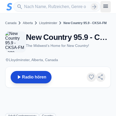
Zum Hauptinhalt springen
Sender suchen
menu
search
arrow_forward
chevron_right
chevron_right
chevron_right
Canada
Alberta
Lloydminster
New Country 95.9 - CKSA-FM
New Country 95.9 - CKSA-FM - FM 95.9 - Lloydminster, AB
The Midwest's Home for New Country!
place
Lloydminster, Alberta, Canada
play_arrow
favorite
share
Radio hören