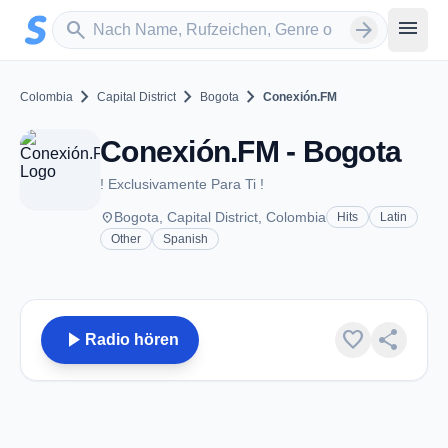
Zum Hauptinhalt springen
Sender suchen
menu
search
arrow_forward
chevron_right
chevron_right
chevron_right
Colombia
Capital District
Bogota
Conexión.FM
Conexión.FM - Bogota
! Exclusivamente Para Ti !
place
Bogota, Capital District, Colombia
Hits
Latin
Other
Spanish
play_arrow
favorite
share
Radio hören