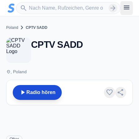
Zum Hauptinhalt springen
Sender suchen
menu
search
arrow_forward
chevron_right
Poland
CPTV SADD
CPTV SADD
place
, Poland
play_arrow
favorite
share
Radio hören