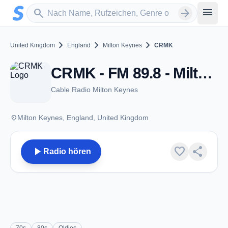
Zum Hauptinhalt springen
Sender suchen
menu
search
arrow_forward
chevron_right
chevron_right
chevron_right
United Kingdom
England
Milton Keynes
CRMK
CRMK - FM 89.8 - Milton Keynes
Cable Radio Milton Keynes
place
Milton Keynes, England, United Kingdom
play_arrow
favorite
share
Radio hören