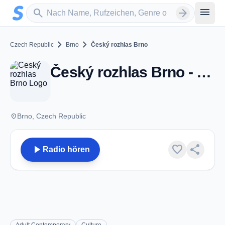
Zum Hauptinhalt springen
Sender suchen
menu
search
arrow_forward
chevron_right
chevron_right
Czech Republic
Brno
Český rozhlas Brno
Český rozhlas Brno - FM 93.1 - Brno
place
Brno, Czech Republic
play_arrow
favorite
share
Radio hören