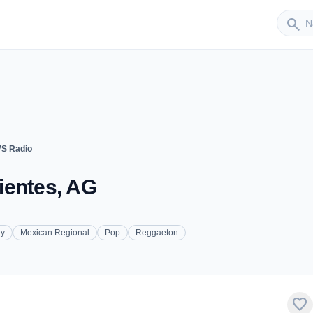
Sender
search
S Radio
ientes, AG
y
Mexican Regional
Pop
Reggaeton
favorite