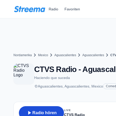
Zum Hauptinhalt springen
Radio
Favoriten
chevron_right
chevron_right
chevron_right
chevron_right
Nordamerika
Mexico
Aguascalientes
Aguascalientes
CTV
CTVS Radio - Aguascal
Haciendo que suceda
place
Aguascalientes, Aguascalientes, Mexico
Comed
LIVE
play_arrow
Radio hören
CTVS Radio