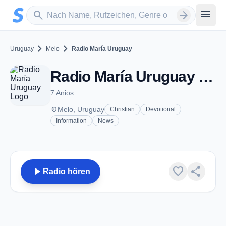
Zum Hauptinhalt springen
Sender suchen
menu
search
arrow_forward
chevron_right
chevron_right
Uruguay
Melo
Radio María Uruguay
Radio María Uruguay - AM 1470 - Melo
7 Anios
place
Melo, Uruguay
Christian
Devotional
Information
News
play_arrow
favorite
share
Radio hören