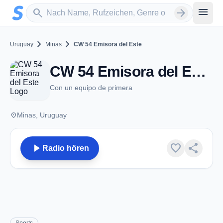
Zum Hauptinhalt springen
Sender suchen
menu
search
arrow_forward
chevron_right
chevron_right
Uruguay
Minas
CW 54 Emisora del Este
CW 54 Emisora del Este - AM 1580 - Minas
Con un equipo de primera
place
Minas, Uruguay
play_arrow
favorite
share
Radio hören