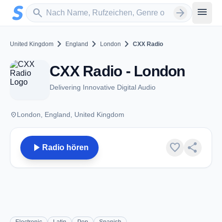
Zum Hauptinhalt springen
Sender suchen
menu
search
arrow_forward
chevron_right
chevron_right
chevron_right
United Kingdom
England
London
CXX Radio
CXX Radio - London
Delivering Innovative Digital Audio
place
London, England, United Kingdom
play_arrow
favorite
share
Radio hören