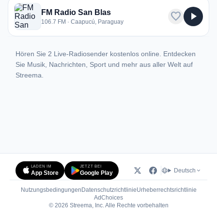
FM Radio San Blas
favorite
play_arrow
106.7 FM · Caapucú, Paraguay
Hören Sie 2 Live-Radiosender kostenlos online. Entdecken
Sie Musik, Nachrichten, Sport und mehr aus aller Welt auf
Streema.
LADEN IM
JETZT BEI
Deutsch
App Store
Google Play
Nutzungsbedingungen
Datenschutzrichtlinie
Urheberrechtsrichtlinie
(öffnet in neuem Tab)
AdChoices
© 2026 Streema, Inc. Alle Rechte vorbehalten