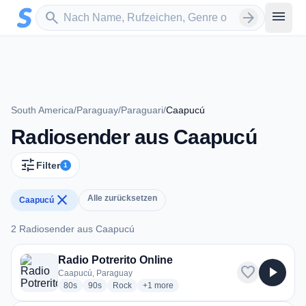
Zum Hauptinhalt springen
Sender suchen
menu
search
arrow_forward
South America
/
Paraguay
/
Paraguari
/
Caapucú
Radiosender aus Caapucú
tune
Filter
1
close
Alle zurücksetzen
Caapucú
2 Radiosender aus Caapucú
2 Radiosender aus Caapucú
Radio Potrerito Online
favorite
play_arrow
Caapucú, Paraguay
radio stations
radio stations
radio stations
more genres for Radio Potrerito Online
80s
90s
Rock
+1
more