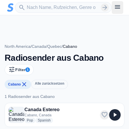
Zum Hauptinhalt springen
Sender suchen
menu
search
arrow_forward
North America
/
Canada
/
Quebec
/
Cabano
Radiosender aus Cabano
tune
Filter
1
close
Alle zurücksetzen
Cabano
1 Radiosender aus Cabano
1 Radiosender aus Cabano
Canada Estereo
favorite
play_arrow
Cabano, Canada
radio stations
radio stations
Pop
Spanish