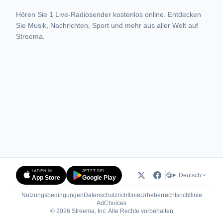
Hören Sie 1 Live-Radiosender kostenlos online. Entdecken
Sie Musik, Nachrichten, Sport und mehr aus aller Welt auf
Streema.
LADEN IM
JETZT BEI
Deutsch
App Store
Google Play
Nutzungsbedingungen
Datenschutzrichtlinie
Urheberrechtsrichtlinie
(öffnet in neuem Tab)
AdChoices
© 2026 Streema, Inc. Alle Rechte vorbehalten