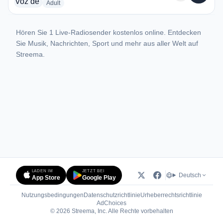
radio stations
Adult
Hören Sie 1 Live-Radiosender kostenlos online. Entdecken
Sie Musik, Nachrichten, Sport und mehr aus aller Welt auf
Streema.
LADEN IM
JETZT BEI
Deutsch
App Store
Google Play
Nutzungsbedingungen
Datenschutzrichtlinie
Urheberrechtsrichtlinie
(öffnet in neuem Tab)
AdChoices
© 2026 Streema, Inc. Alle Rechte vorbehalten