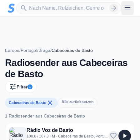
Zum Hauptinhalt springen
Sender suchen
menu
search
arrow_forward
Europe
/
Portugal
/
Braga
/
Cabeceiras de Basto
Radiosender aus Cabeceiras
de Basto
tune
Filter
1
close
Alle zurücksetzen
Cabeceiras de Basto
1 Radiosender aus Cabeceiras de Basto
1 Radiosender aus Cabeceiras de Basto
Rádio Voz de Basto
favorite
play_arrow
100.6 / 107.3 FM · Cabeceiras de Basto, Portugal