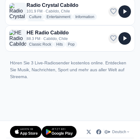
Radio Crystal Cabildo
favorite
play_arrow
101.9 FM · Cabildo, Chile
radio stations
radio stations
radio stations
Culture
Entertainment
Information
more genres for Radio Crystal Cabildo
+1
more
HE Radio Cabildo
favorite
play_arrow
88.3 FM · Cabildo, Chile
radio stations
radio stations
radio stations
Classic Rock
Hits
Pop
Hören Sie 3 Live-Radiosender kostenlos online. Entdecken
Sie Musik, Nachrichten, Sport und mehr aus aller Welt auf
Streema.
LADEN IM
JETZT BEI
Deutsch
App Store
Google Play