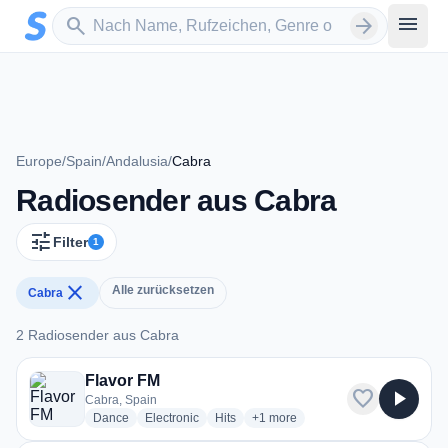
Zum Hauptinhalt springen
Sender suchen
menu
search
arrow_forward
Europe
/
Spain
/
Andalusia
/
Cabra
Radiosender aus Cabra
tune
Filter
1
close
Alle zurücksetzen
Cabra
2 Radiosender aus Cabra
2 Radiosender aus Cabra
Flavor FM
favorite
play_arrow
Cabra, Spain
radio stations
radio stations
radio stations
more genres for Flavor FM
Dance
Electronic
Hits
+1
more