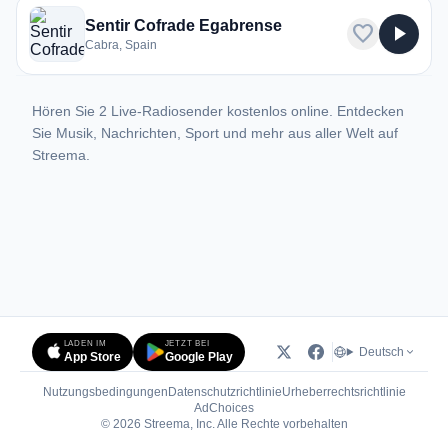
Sentir Cofrade Egabrense
favorite
play_arrow
Cabra, Spain
Hören Sie 2 Live-Radiosender kostenlos online. Entdecken
Sie Musik, Nachrichten, Sport und mehr aus aller Welt auf
Streema.
LADEN IM
JETZT BEI
Deutsch
App Store
Google Play
Nutzungsbedingungen
Datenschutzrichtlinie
Urheberrechtsrichtlinie
(öffnet in neuem Tab)
AdChoices
© 2026 Streema, Inc. Alle Rechte vorbehalten