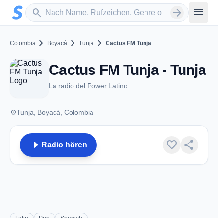
Zum Hauptinhalt springen
Sender suchen
menu
search
arrow_forward
chevron_right
chevron_right
chevron_right
Colombia
Boyacá
Tunja
Cactus FM Tunja
Cactus FM Tunja - Tunja
La radio del Power Latino
place
Tunja, Boyacá, Colombia
play_arrow
favorite
share
Radio hören