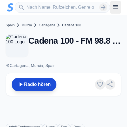
Zum Hauptinhalt springen
Sender suchen
menu
search
arrow_forward
chevron_right
chevron_right
chevron_right
Spain
Murcia
Cartagena
Cadena 100
Cadena 100 - FM 98.8 - Cartagena
place
Cartagena, Murcia, Spain
play_arrow
favorite
share
Radio hören