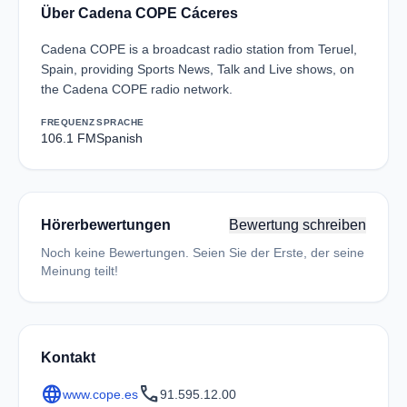
Über Cadena COPE Cáceres
Cadena COPE is a broadcast radio station from Teruel,
Spain, providing Sports News, Talk and Live shows, on
the Cadena COPE radio network.
FREQUENZ
SPRACHE
106.1 FM
Spanish
Hörerbewertungen
Bewertung schreiben
Noch keine Bewertungen. Seien Sie der Erste, der seine
Meinung teilt!
Kontakt
language
call
www.cope.es
91.595.12.00