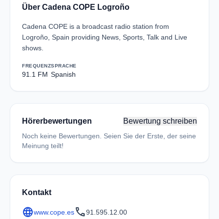
Über Cadena COPE Logroño
Cadena COPE is a broadcast radio station from
Logroño, Spain providing News, Sports, Talk and Live
shows.
FREQUENZ
SPRACHE
91.1 FM
Spanish
Hörerbewertungen
Bewertung schreiben
Noch keine Bewertungen. Seien Sie der Erste, der seine
Meinung teilt!
Kontakt
language
call
www.cope.es
91.595.12.00