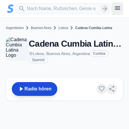
Zum Hauptinhalt springen
Sender suchen
menu
search
arrow_forward
chevron_right
chevron_right
chevron_right
Argentinien
Buenos Aires
Lobos
Cadena Cumbia Latina
Cadena Cumbia Latina - FM 89.3 - Lobos
place
Lobos, Buenos Aires, Argentina
Cumbia
Spanish
play_arrow
favorite
share
Radio hören