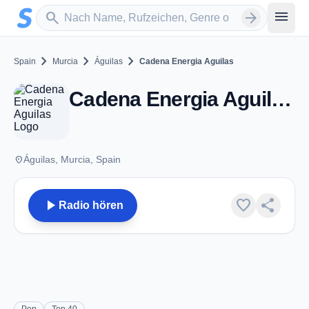
Zum Hauptinhalt springen
Sender suchen
menu
search
arrow_forward
chevron_right
chevron_right
chevron_right
Spain
Murcia
Águilas
Cadena Energia Aguilas
Cadena Energia Aguilas - FM 99.1 - Águilas
place
Águilas, Murcia, Spain
play_arrow
favorite
share
Radio hören