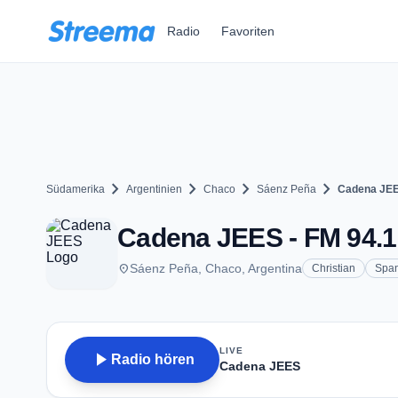
Zum Hauptinhalt springen
Radio
Favoriten
chevron_right
chevron_right
chevron_right
chevron_right
Südamerika
Argentinien
Chaco
Sáenz Peña
Cadena JE
Cadena JEES - FM 94.1
place
Sáenz Peña, Chaco, Argentina
Christian
Span
LIVE
play_arrow
Radio hören
Cadena JEES