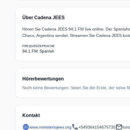
Über Cadena JEES
Hören Sie Cadena JEES 94.1 FM live online. Der Spanish
Chaco, Argentina sendet. Streamen Sie Cadena JEES kost
FREQUENZ
SPRACHE
94.1 FM
Spanish
Hörerbewertungen
Noch keine Bewertungen. Seien Sie der Erste, der seine Me
Kontakt
language
call
mail
www.ministeriojees.org
+549364154675735
fun