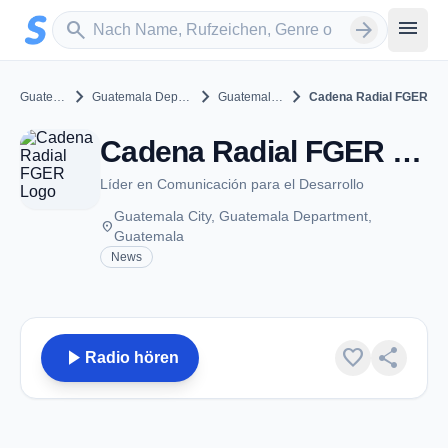
Zum Hauptinhalt springen
Sender suchen
menu
search
arrow_forward
chevron_right
chevron_right
chevron_right
Guatemala
Guatemala Department
Guatemala City
Cadena Radial FGER
Cadena Radial FGER - Guatemala City
Líder en Comunicación para el Desarrollo
Guatemala City, Guatemala Department,
place
Guatemala
News
play_arrow
favorite
share
Radio hören