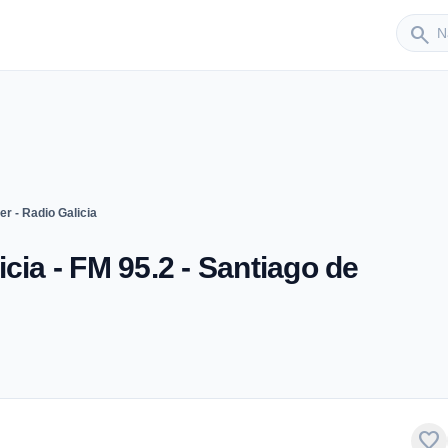
Sender
search
r - Radio Galicia
cia - FM 95.2 - Santiago de
favorite