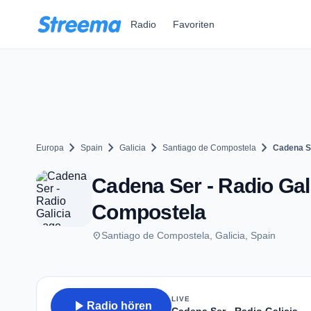
Zum Hauptinhalt springen
Radio
Favoriten
chevron_right
chevron_right
chevron_right
chevron_right
Europa
Spain
Galicia
Santiago de Compostela
Cadena Se
Cadena Ser - Radio Gali
Compostela
place
Santiago de Compostela, Galicia, Spain
LIVE
play_arrow
Radio hören
Cadena Ser - Radio Galicia