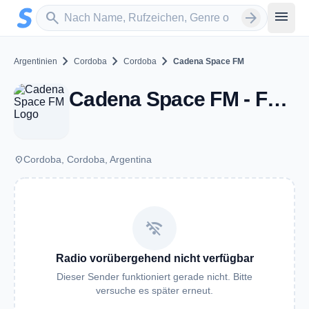
Zum Hauptinhalt springen
Sender suchen
menu
search
arrow_forward
chevron_right
chevron_right
chevron_right
Argentinien
Cordoba
Cordoba
Cadena Space FM
Cadena Space FM - FM 96.7 - Cordoba
place
Cordoba, Cordoba, Argentina
wifi_off
Radio vorübergehend nicht verfügbar
Dieser Sender funktioniert gerade nicht. Bitte
versuche es später erneut.