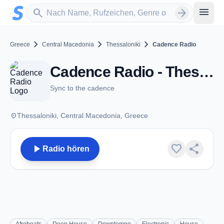
Zum Hauptinhalt springen
Sender suchen
menu
search
arrow_forward
chevron_right
chevron_right
chevron_right
Greece
Central Macedonia
Thessaloniki
Cadence Radio
Cadence Radio - Thessaloniki
Sync to the cadence
place
Thessaloniki, Central Macedonia, Greece
play_arrow
favorite
share
Radio hören