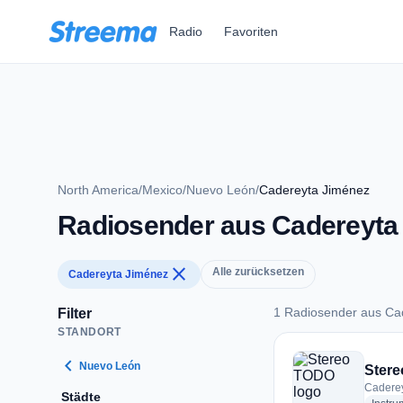
Zum Hauptinhalt springen
Radio
Favoriten
North America
/
Mexico
/
Nuevo León
/
Cadereyta Jiménez
Radiosender aus Cadereyta
close
Alle zurücksetzen
Cadereyta Jiménez
1 Radiosender aus Ca
Filter
STANDORT
1 Radiosender aus 
chevron_left
Nuevo León
Ster
Caderey
Städte