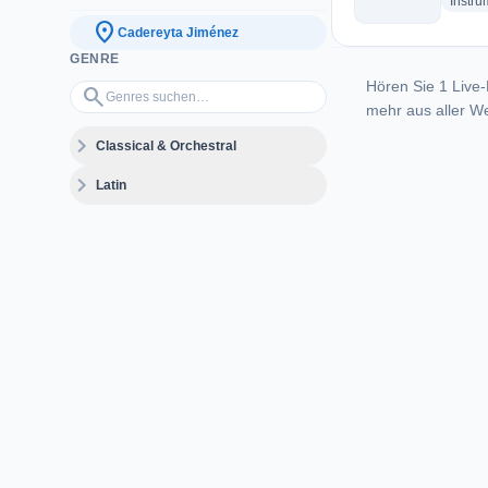
Instru
location_on
Cadereyta Jiménez
GENRE
Hören Sie 1 Live-
Genres suchen…
search
mehr aus aller We
expand_more
Classical & Orchestral
expand_more
Latin