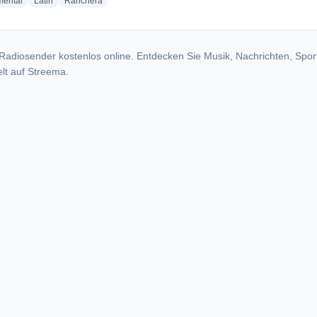
radio stations
radio stations
radio stations
mental
Latin
Ranchera
Radiosender kostenlos online. Entdecken Sie Musik, Nachrichten, Spor
lt auf Streema.