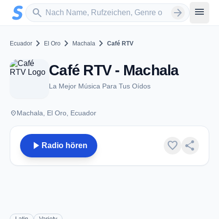
Zum Hauptinhalt springen
Sender suchen
menu
search
arrow_forward
chevron_right
chevron_right
chevron_right
Ecuador
El Oro
Machala
Café RTV
Café RTV - Machala
La Mejor Música Para Tus Oídos
place
Machala, El Oro, Ecuador
play_arrow
favorite
share
Radio hören