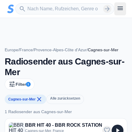
Zum Hauptinhalt springen
Sender suchen
menu
search
arrow_forward
Europe
/
France
/
Provence-Alpes-Côte d'Azur
/
Cagnes-sur-Mer
Radiosender aus Cagnes-sur-
Mer
tune
Filter
1
close
Alle zurücksetzen
Cagnes-sur-Mer
1 Radiosender aus Cagnes-sur-Mer
1 Radiosender aus Cagnes-sur-Mer
BBR HIT 40 - BBR ROCK STATION
favorite
play_arrow
Cagnes-sur-Mer, France