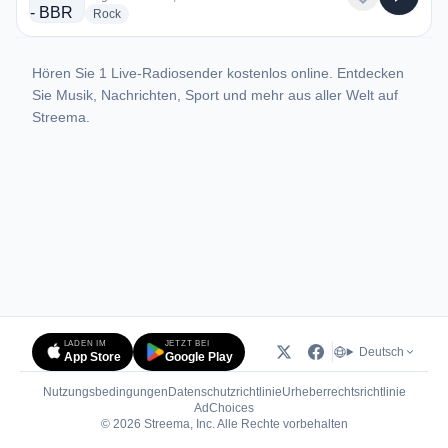
radio stations
Rock
Hören Sie 1 Live-Radiosender kostenlos online. Entdecken
Sie Musik, Nachrichten, Sport und mehr aus aller Welt auf
Streema.
LADEN IM
JETZT BEI
Deutsch
App Store
Google Play
Nutzungsbedingungen
Datenschutzrichtlinie
Urheberrechtsrichtlinie
(öffnet in neuem Tab)
AdChoices
© 2026 Streema, Inc. Alle Rechte vorbehalten