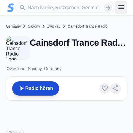
Zum Hauptinhalt springen
Sender suchen
menu
search
arrow_forward
chevron_right
chevron_right
chevron_right
Germany
Saxony
Zwickau
Cainsdorf Trance Radio
Cainsdorf Trance Radio - Zwickau
place
Zwickau, Saxony, Germany
play_arrow
favorite
share
Radio hören