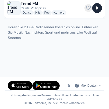
Trend FM
favorite
play_arrow
Cainta, Philippines
radio stations
radio stations
radio stations
more genres for Trend FM
Dance
Hits
Pop
+1
more
Hören Sie 2 Live-Radiosender kostenlos online. Entdecken
Sie Musik, Nachrichten, Sport und mehr aus aller Welt auf
Streema.
LADEN IM
JETZT BEI
Deutsch
App Store
Google Play
Nutzungsbedingungen
Datenschutzrichtlinie
Urheberrechtsrichtlinie
(öffnet in neuem Tab)
AdChoices
© 2026 Streema, Inc. Alle Rechte vorbehalten