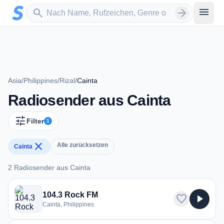
Zum Hauptinhalt springen
Sender suchen
menu
search
arrow_forward
Asia
/
Philippines
/
Rizal
/
Cainta
Radiosender aus Cainta
tune
Filter
1
close
Alle zurücksetzen
Cainta
2 Radiosender aus Cainta
2 Radiosender aus Cainta
104.3 Rock FM
favorite
play_arrow
Cainta, Philippines