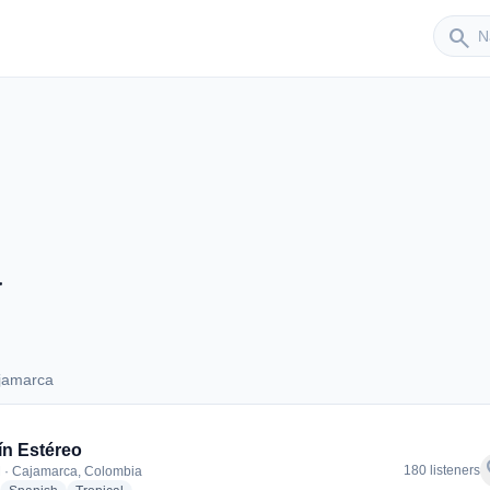
Sender
search
a
jamarca
Cajamarca
n Estéreo
f
180 listeners
 · Cajamarca, Colombia