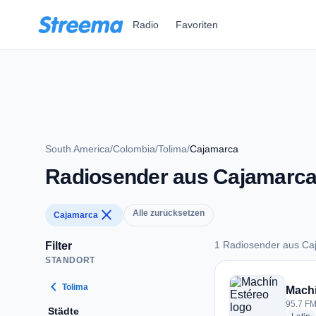
Zum Hauptinhalt springen
Radio
Favoriten
South America
/
Colombia
/
Tolima
/
Cajamarca
Radiosender aus Cajamarc
close
Alle zurücksetzen
Cajamarca
1 Radiosender aus Ca
Filter
STANDORT
1 Radiosender aus 
chevron_left
Tolima
Machí
95.7 FM
Städte