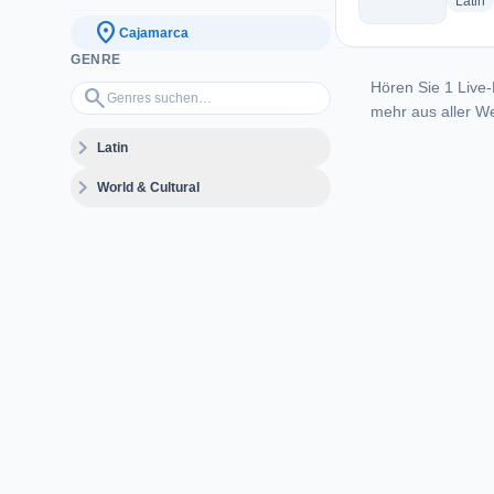
r
Latin
location_on
Cajamarca
GENRE
Hören Sie 1 Live-
Genres suchen…
search
mehr aus aller We
expand_more
Latin
expand_more
World & Cultural