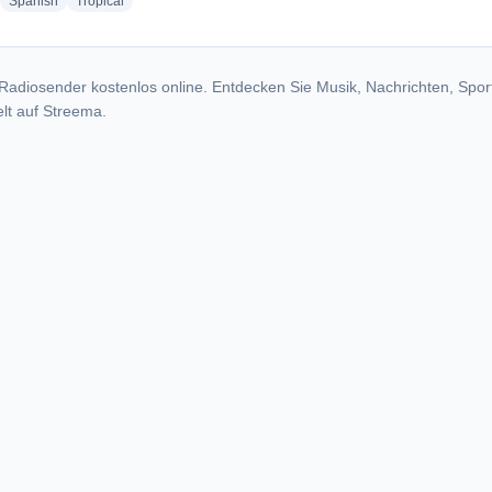
adio stations
radio stations
radio stations
Spanish
Tropical
Radiosender kostenlos online. Entdecken Sie Musik, Nachrichten, Spor
lt auf Streema.