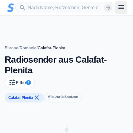
Zum Hauptinhalt springen
Sender suchen
menu
search
arrow_forward
Europe
/
Romania
/
Calafat-Plenita
Radiosender aus Calafat-
Plenita
tune
Filter
1
close
Alle zurücksetzen
Calafat-Plenita
graphic_eq