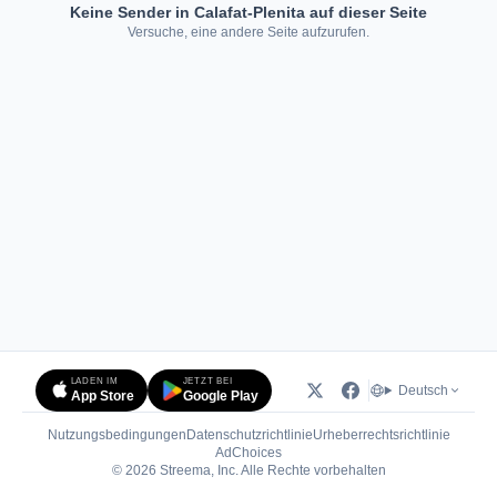
Keine Sender in Calafat-Plenita auf dieser Seite
Versuche, eine andere Seite aufzurufen.
LADEN IM
JETZT BEI
Deutsch
App Store
Google Play
Nutzungsbedingungen
Datenschutzrichtlinie
Urheberrechtsrichtlinie
(öffnet in neuem Tab)
AdChoices
© 2026 Streema, Inc. Alle Rechte vorbehalten