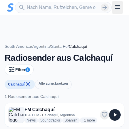
Zum Hauptinhalt springen
Sender suchen
menu
search
arrow_forward
South America
/
Argentina
/
Santa Fe
/
Calchaquí
Radiosender aus Calchaquí
tune
Filter
1
close
Alle zurücksetzen
Calchaquí
1 Radiosender aus Calchaquí
1 Radiosender aus Calchaquí
FM Calchaquí
favorite
play_arrow
104.1 FM · Calchaquí, Argentina
radio stations
radio stations
radio stations
more genres for FM Calcha
News
Soundtracks
Spanish
+1
more