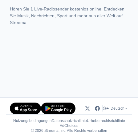
Hören Sie 1 Live-Radiosender kostenlos online. Entdecken
Sie Musik, Nachrichten, Sport und mehr aus aller Welt auf
Streema.
LADEN IM
JETZT BEI
Deutsch
App Store
Google Play
Nutzungsbedingungen
Datenschutzrichtlinie
Urheberrechtsrichtlinie
(öffnet in neuem Tab)
AdChoices
© 2026 Streema, Inc. Alle Rechte vorbehalten