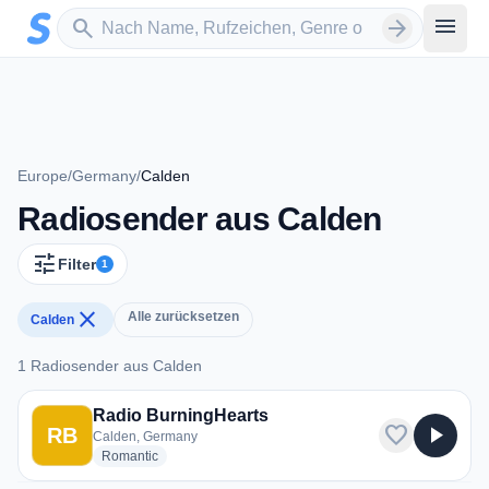
Zum Hauptinhalt springen
Sender suchen
menu
search
arrow_forward
Europe
/
Germany
/
Calden
Radiosender aus Calden
tune
Filter
1
close
Alle zurücksetzen
Calden
1 Radiosender aus Calden
1 Radiosender aus Calden
Radio BurningHearts
favorite
play_arrow
RB
Calden, Germany
radio stations
Romantic