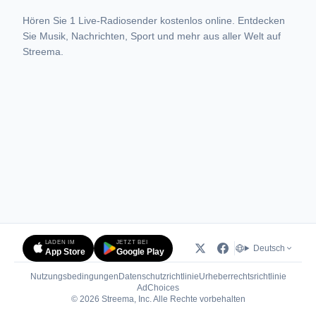
Hören Sie 1 Live-Radiosender kostenlos online. Entdecken
Sie Musik, Nachrichten, Sport und mehr aus aller Welt auf
Streema.
LADEN IM
JETZT BEI
Deutsch
App Store
Google Play
Nutzungsbedingungen
Datenschutzrichtlinie
Urheberrechtsrichtlinie
(öffnet in neuem Tab)
AdChoices
© 2026 Streema, Inc. Alle Rechte vorbehalten