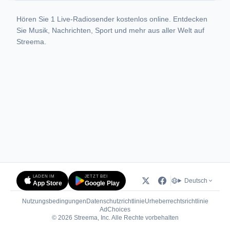
Hören Sie 1 Live-Radiosender kostenlos online. Entdecken
Sie Musik, Nachrichten, Sport und mehr aus aller Welt auf
Streema.
LADEN IM
JETZT BEI
Deutsch
App Store
Google Play
Nutzungsbedingungen
Datenschutzrichtlinie
Urheberrechtsrichtlinie
(öffnet in neuem Tab)
AdChoices
© 2026 Streema, Inc. Alle Rechte vorbehalten