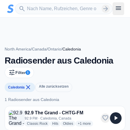
Zum Hauptinhalt springen
Sender suchen
menu
search
arrow_forward
North America
/
Canada
/
Ontario
/
Caledonia
Radiosender aus Caledonia
tune
Filter
1
close
Alle zurücksetzen
Caledonia
1 Radiosender aus Caledonia
1 Radiosender aus Caledonia
92.9 The Grand - CHTG-FM
favorite
play_arrow
92.9 FM · Caledonia, Canada
radio stations
radio stations
radio stations
more genres for 92.9 The Gr
Classic Rock
Hits
Oldies
+1
more