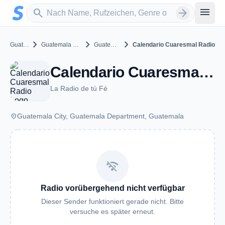
Zum Hauptinhalt springen
Sender suchen
menu
search
arrow_forward
chevron_right
chevron_right
chevron_right
Guatemala
Guatemala Department
Guatemala City
Calendario Cuaresmal Radio
Calendario Cuaresmal Radio - Guatemala City
La Radio de tú Fé
place
Guatemala City, Guatemala Department, Guatemala
wifi_off
Radio vorübergehend nicht verfügbar
Dieser Sender funktioniert gerade nicht. Bitte
versuche es später erneut.