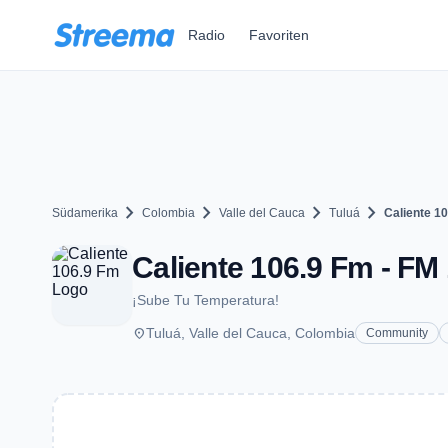
Zum Hauptinhalt springen
Radio
Favoriten
chevron_right
chevron_right
chevron_right
chevron_right
Südamerika
Colombia
Valle del Cauca
Tuluá
Caliente 1
Caliente 106.9 Fm - FM 
¡Sube Tu Temperatura!
place
Tuluá, Valle del Cauca, Colombia
Community