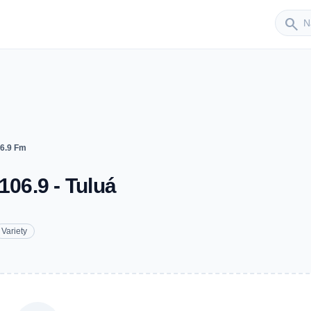
Sender
search
06.9 Fm
106.9 - Tuluá
Variety