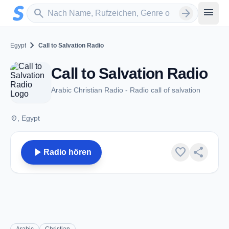
Zum Hauptinhalt springen
Sender suchen
menu
search
arrow_forward
chevron_right
Egypt
Call to Salvation Radio
Call to Salvation Radio
Arabic Christian Radio - Radio call of salvation
place
, Egypt
play_arrow
favorite
share
Radio hören