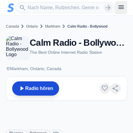
Zum Hauptinhalt springen
Sender suchen
menu
search
arrow_forward
chevron_right
chevron_right
chevron_right
Canada
Ontario
Markham
Calm Radio - Bollywood
Calm Radio - Bollywood - Markham, ON
The Best Online Internet Radio Station
place
Markham, Ontario, Canada
play_arrow
favorite
share
Radio hören