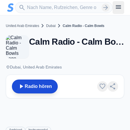
Zum Hauptinhalt springen
Sender suchen
menu
search
arrow_forward
chevron_right
chevron_right
United Arab Emirates
Dubai
Calm Radio - Calm Bowls
Calm Radio - Calm Bowls - Dubai
place
Dubai, United Arab Emirates
play_arrow
favorite
share
Radio hören